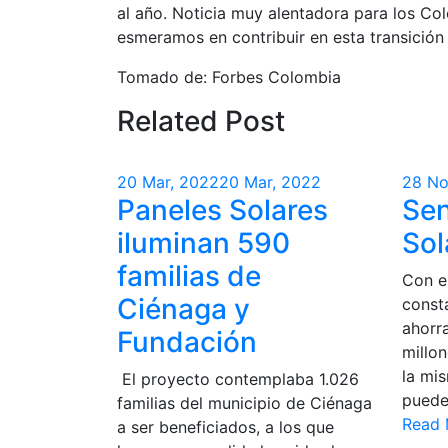
al año. Noticia muy alentadora para los Co
esmeramos en contribuir en esta transición 
Tomado de: Forbes Colombia
Related Post
20 Mar, 2022
20 Mar, 2022
28 No
Paneles Solares
Sen
iluminan 590
Sol
familias de
Con e
Ciénaga y
const
ahorr
Fundación
millo
la mi
El proyecto contemplaba 1.026
puede
familias del municipio de Ciénaga
Read 
a ser beneficiados, a los que