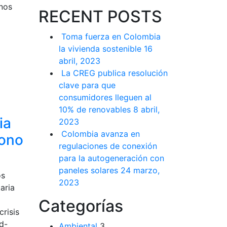
 nos
RECENT POSTS
Toma fuerza en Colombia
la vivienda sostenible
16
abril, 2023
La CREG publica resolución
clave para que
consumidores lleguen al
10% de renovables
8 abril,
ia
2023
Colombia avanza en
bono
regulaciones de conexión
para la autogeneración con
paneles solares
24 marzo,
os
2023
aria
Categorías
risis
id-
Ambiental
3