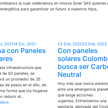
lombianos la cual celebramos en Innova Solar SAS quienes
energética para garantizar un futuro a nuestros hijos,
v, 2021
14 Dic, 2021
23 Ene, 2022
23 Ene, 2022
a con Paneles
Con paneles
ares
solares Colomb
busca ser Car
sta infraestructura que
Neutral
a de 82 paneles, se
ará un promedio de 35
Hoy más que nunca estam
nes de pesos en el año, de
ante una emergencia planet
sma forma que los hogares
que exige acciones
n reducir el…
urgentes. Enfrentamos una c
More
sanitaria, derivada del Cov