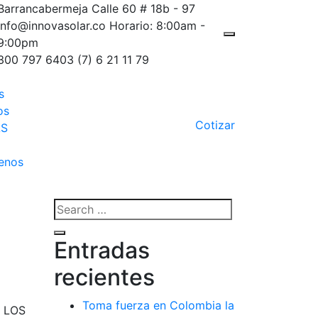
Barrancabermeja
Calle 60 # 18b - 97
info@innovasolar.co
Horario: 8:00am -
9:00pm
300 797 6403
(7) 6 21 11 79
s
os
Cotizar
AS
enos
Search
for:
Search
Entradas
recientes
Toma fuerza en Colombia la
 LOS