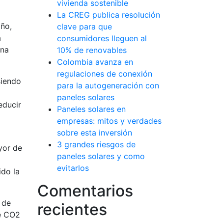
vivienda sostenible
La CREG publica resolución
año,
clave para que
a
consumidores lleguen al
una
10% de renovables
Colombia avanza en
regulaciones de conexión
iendo
para la autogeneración con
paneles solares
educir
Paneles solares en
empresas: mitos y verdades
sobre esta inversión
3 grandes riesgos de
yor de
paneles solares y como
evitarlos
ido la
Comentarios
 de
recientes
de CO2