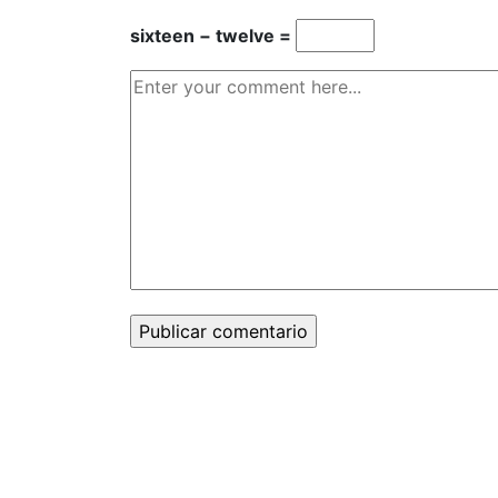
sixteen − twelve =