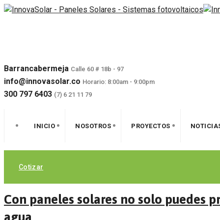
Skip
to
content
Barrancabermeja
Calle 60 # 18b - 97
info@innovasolar.co
Horario: 8:00am - 9:00pm
300 797 6403
(7) 6 21 11 79
INICIO
NOSOTROS
PROYECTOS
NOTICIA
27 Dic, 2022
Cotizar
Ambiental
Con paneles solares no solo puedes p
agua