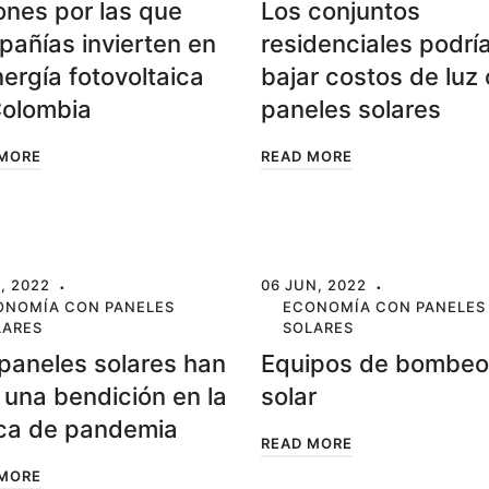
nes por las que
Los conjuntos
añías invierten en
residenciales podrí
nergía fotovoltaica
bajar costos de luz
Colombia
paneles solares
 MORE
READ MORE
, 2022
06 JUN, 2022
ONOMÍA CON PANELES
ECONOMÍA CON PANELES
LARES
SOLARES
paneles solares han
Equipos de bombeo
 una bendición en la
solar
ca de pandemia
READ MORE
 MORE