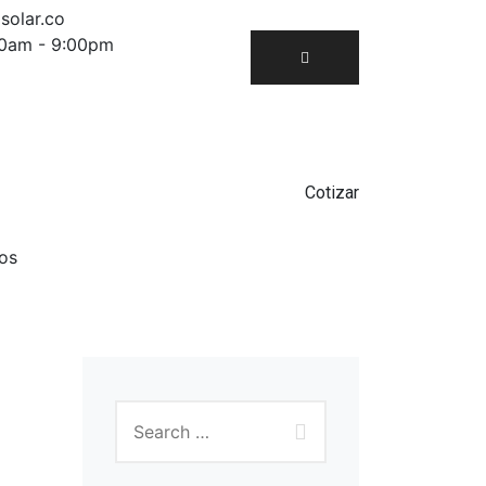
solar.co
00am - 9:00pm
Cotizar
os