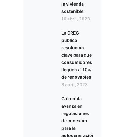
la vivienda
sostenible
16 abril, 2023
La CREG
publica
resolución
clave para que
consumidores
lleguen al 10%
de renovables
8 abril, 2023
Colombia
avanza en
regulaciones
de conexión
para la
autogeneración