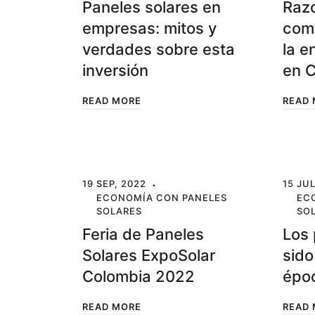
Paneles solares en
Razo
empresas: mitos y
comp
verdades sobre esta
la e
inversión
en 
READ MORE
READ
19 SEP, 2022
15 JUL
ECONOMÍA CON PANELES
EC
SOLARES
SO
Feria de Paneles
Los 
Solares ExpoSolar
sido
Colombia 2022
épo
READ MORE
READ