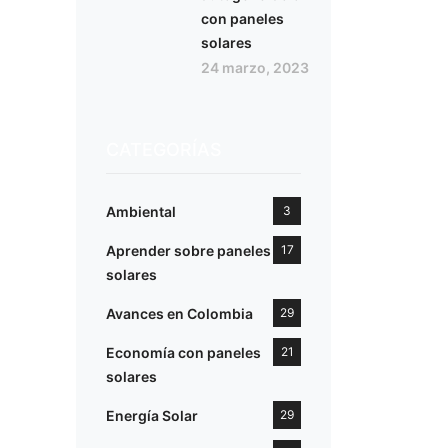
con paneles
solares
24 marzo, 2023
CATEGORÍAS
Ambiental
3
Aprender sobre paneles
17
solares
Avances en Colombia
29
Economía con paneles
21
solares
Energía Solar
29