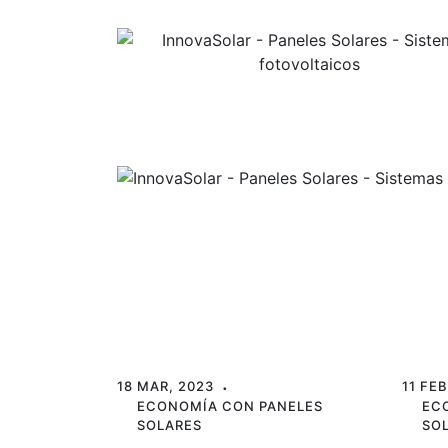
Skip
to
content
18 MAR, 2023
11 FEB
ECONOMÍA CON PANELES
EC
SOLARES
SO