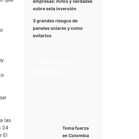
empresas: mitos y verdades
sobre esta inversión
3 grandes riesgos de
paneles solares y como
do
evitarlos
uy
COMENTARIOS
RECIENTES
to
ear
RECENT POSTS
a las
s 24
Toma fuerza
e El
en Colombia