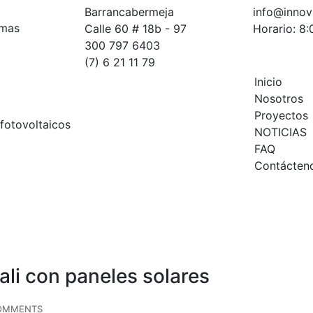
Barrancabermeja
info@innov
Calle 60 # 18b - 97
Horario: 8
300 797 6403
(7) 6 21 11 79
Inicio
Nosotros
Proyectos
NOTICIAS
FAQ
Contácten
li con paneles solares
OMMENTS