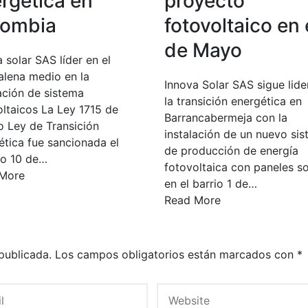
rgética en
proyecto
lombia
fotovoltaico en 
de Mayo
 solar SAS líder en el
lena medio en la
Innova Solar SAS sigue lid
ación de sistema
la transición energética en
oltaicos La Ley 1715 de
Barrancabermeja con la
o Ley de Transición
instalación de un nuevo si
ética fue sancionada el
de producción de energía
o 10 de…
fotovoltaica con paneles so
More
en el barrio 1 de…
Read More
publicada.
Los campos obligatorios están marcados con
*