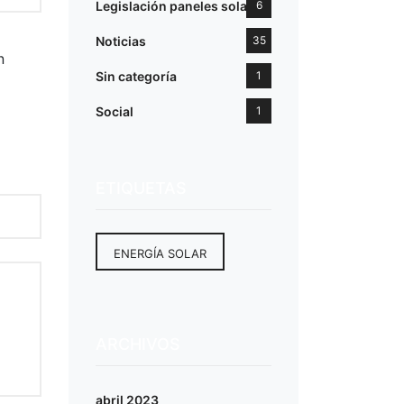
Legislación paneles solares
6
Noticias
35
n
Sin categoría
1
Social
1
ETIQUETAS
ENERGÍA SOLAR
ARCHIVOS
abril 2023