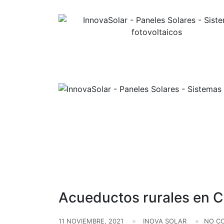
Skip
to
content
Avances en Colombia
Noticias
Acueductos rurales en Ca
11 NOVIEMBRE, 2021
INOVA SOLAR
NO C