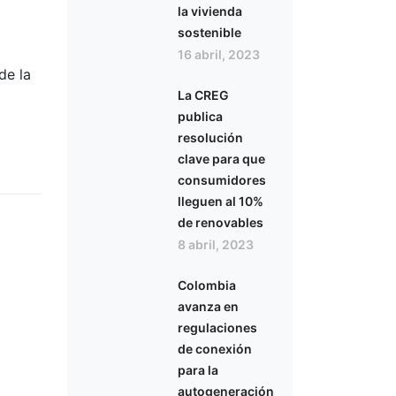
la vivienda
sostenible
16 abril, 2023
de la
La CREG
publica
resolución
clave para que
consumidores
lleguen al 10%
de renovables
8 abril, 2023
Colombia
avanza en
regulaciones
de conexión
para la
autogeneración