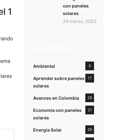
con paneles
el 1
solares
24 marzo, 2023
erando
CATEGORÍAS
stema
Ambiental
3
lares
Aprender sobre paneles
17
solares
Avances en Colombia
29
Economía con paneles
21
solares
Energía Solar
29