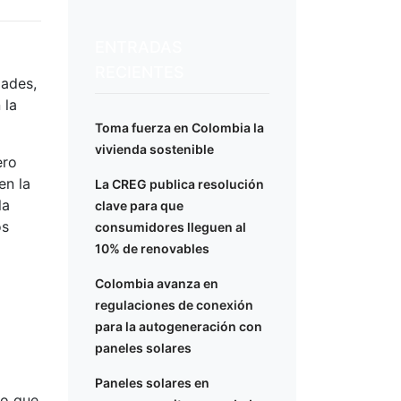
ENTRADAS
RECIENTES
dades,
 la
Toma fuerza en Colombia la
vivienda sostenible
ero
en la
La CREG publica resolución
la
clave para que
os
consumidores lleguen al
10% de renovables
Colombia avanza en
regulaciones de conexión
para la autogeneración con
paneles solares
Paneles solares en
to que