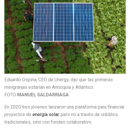
Eduardo Ospina, CEO de Unergy, dijo que las primeras
minigranjas estarían en Antioquia y Atlántico.
FOTO
MANUEL SALDARRIAGA
En 2020 tres jóvenes lanzaron una plataforma para financiar
proyectos de
energía solar
, pero no a través de créditos
tradicionales, sino con fondeo colaborativo.